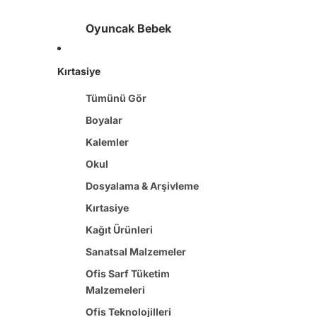
Oyuncak Bebek
Oyuncak Pusetler
Kırtasiye
Et Bebekler
Model Bebekler
Tümünü Gör
Boyalar
Oyuncak Silah & Su Tabancası
Kalemler
Okul
Oyun Setleri
Dosyalama & Arşivleme
Evcilik & Mutfak Setleri
Kırtasiye
Meslek Setleri
Kağıt Ürünleri
Müzik Oyuncakları
Sanatsal Malzemeler
Kutu Oyunları
Ofis Sarf Tüketim
Malzemeleri
Okul Öncesi Oyuncaklar
Ofis Teknolojilleri