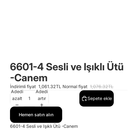
6601-4 Sesli ve Işıklı Ütü
-Canem
İndirimli fiyat
1,061.32TL
Normal fiyat
1,076.32TL
Adedi
Adedi
azalt
artır
Sepete ekle
Hemen satın alın
6601-4 Sesli ve Işıklı Ütü -Canem