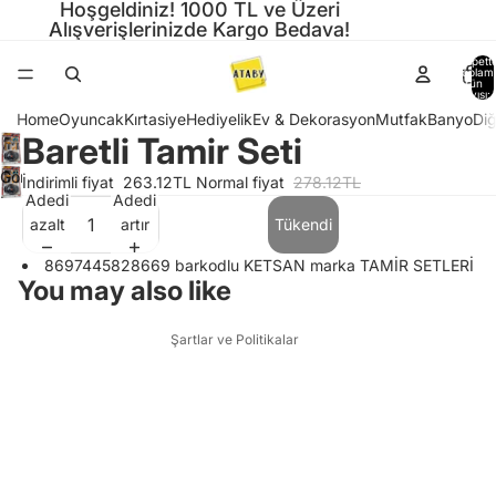
Hoşgeldiniz! 1000 TL ve Üzeri
Alışverişlerinizde Kargo Bedava!
Sepette
toplam
ürün
sayısı: 
Home
Oyuncak
Kırtasiye
Hediyelik
Ev & Dekorasyon
Mutfak
Banyo
Diğ
Baretli Tamir Seti
Gizlilik politikası
Görseli
Hizmet şartları
İndirimli fiyat
263.12TL
Normal fiyat
278.12TL
Adedi
Adedi
tam
Para iade politikası
azalt
artır
Tükendi
ekranda
Kargo politikası
aç
8697445828669 barkodlu KETSAN marka TAMİR SETLERİ
İletişim bilgileri
You may also like
Yasal bildirim
Şartlar ve Politikalar
Gizlilik politikası
Hizmet şartları
Para iade politikası
Kargo politikası