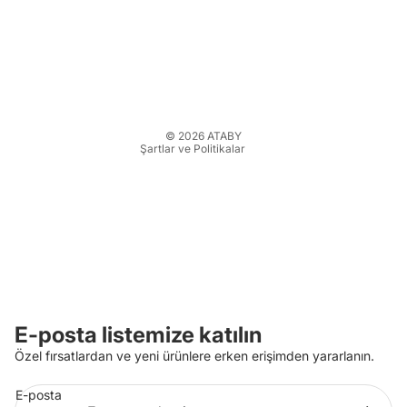
Hizmet şartları
Para iade politikası
Kargo politikası
İletişim bilgileri
Yasal bildirim
© 2026
ATABY
Şartlar ve Politikalar
E-posta listemize katılın
Özel fırsatlardan ve yeni ürünlere erken erişimden yararlanın.
E-posta