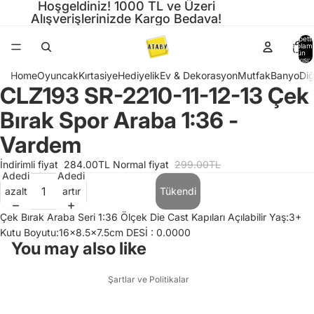
Hoşgeldiniz! 1000 TL ve Üzeri
Alışverişlerinizde Kargo Bedava!
Sepette
toplam
ürün
sayısı: 
Home
Oyuncak
Kırtasiye
Hediyelik
Ev & Dekorasyon
Mutfak
Banyo
Diğ
CLZ193 SR-2210-11-12-13 Çek
Görseli
Görseli
Görseli
Görseli
tam
tam
tam
tam
Bırak Spor Araba 1:36 -
ekranda
ekranda
ekranda
ekranda
aç
aç
aç
aç
Vardem
Gizlilik politikası
İndirimli fiyat
284.00TL
Normal fiyat
299.00TL
Adedi
Adedi
Hizmet şartları
azalt
artır
Tükendi
Para iade politikası
Kargo politikası
Çek Bırak Araba Seri 1:36 Ölçek Die Cast Kapıları Açılabilir Yaş:3+
Kutu Boyutu:16x8.5x7.5cm DESİ : 0.0000
İletişim bilgileri
You may also like
Yasal bildirim
Şartlar ve Politikalar
Gizlilik politikası