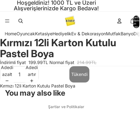
Hoşgeldiniz! 1000 TL ve Üzeri
Alışverişlerinizde Kargo Bedava!
Sepette
toplam
ürün
sayısı: 
Home
Oyuncak
Kırtasiye
Hediyelik
Ev & Dekorasyon
Mutfak
Banyo
Diğ
Kırmızı 12li Karton Kutulu
Görseli
tam
Pastel Boya
Gizlilik politikası
ekranda
Hizmet şartları
aç
İndirimli fiyat
199.99TL
Normal fiyat
214.99TL
Adedi
Adedi
Para iade politikası
azalt
artır
Tükendi
Kargo politikası
Kırmızı 12li Karton Kutulu Pastel Boya
İletişim bilgileri
You may also like
Yasal bildirim
Şartlar ve Politikalar
Gizlilik politikası
Hizmet şartları
Para iade politikası