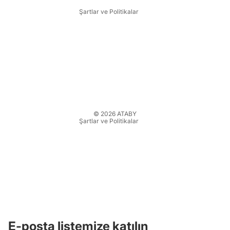
Şartlar ve Politikalar
Gizlilik politikası
Hizmet şartları
Para iade politikası
Kargo politikası
İletişim bilgileri
Yasal bildirim
© 2026
ATABY
Şartlar ve Politikalar
E-posta listemize katılın