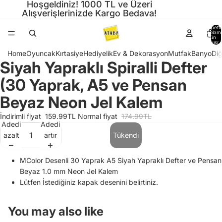
Hoşgeldiniz! 1000 TL ve Üzeri
Alışverişlerinizde Kargo Bedava!
Sepette
toplam
ürün
sayısı: 
Home
Oyuncak
Kırtasiye
Hediyelik
Ev & Dekorasyon
Mutfak
Banyo
Diğ
Siyah Yapraklı Spiralli Defter
Görseli
Görseli
Görseli
Görseli
tam
tam
tam
tam
(30 Yaprak, A5 ve Pensan
ekranda
ekranda
ekranda
ekranda
aç
aç
aç
aç
Beyaz Neon Jel Kalem
İndirimli fiyat
159.99TL
Normal fiyat
174.99TL
Adedi
Adedi
azalt
artır
Tükendi
Gizlilik politikası
MColor Desenli 30 Yaprak A5 Siyah Yapraklı Defter ve Pensan
Hizmet şartları
Beyaz 1.0 mm Neon Jel Kalem
Para iade politikası
Lütfen İstediğiniz kapak desenini belirtiniz.
Kargo politikası
İletişim bilgileri
You may also like
Yasal bildirim