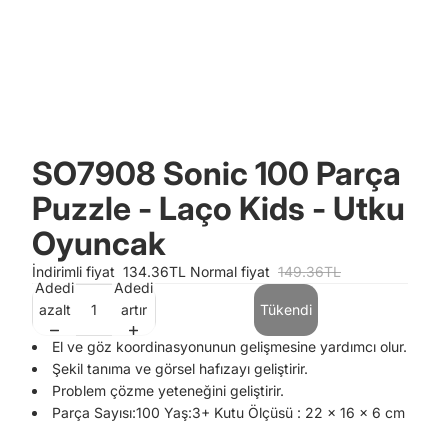
SO7908 Sonic 100 Parça
Puzzle - Laço Kids - Utku
Oyuncak
İndirimli fiyat
134.36TL
Normal fiyat
149.36TL
Adedi
Adedi
azalt
artır
Tükendi
El ve göz koordinasyonunun gelişmesine yardımcı olur.
Şekil tanıma ve görsel hafızayı geliştirir.
Problem çözme yeteneğini geliştirir.
Parça Sayısı:100 Yaş:3+ Kutu Ölçüsü : 22 x 16 x 6 cm