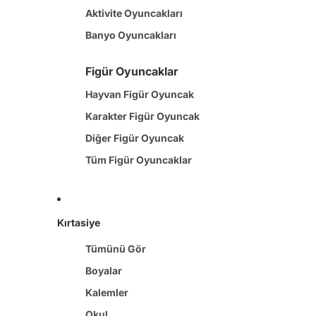
Aktivite Oyuncakları
Banyo Oyuncakları
Figür Oyuncaklar
Hayvan Figür Oyuncak
Karakter Figür Oyuncak
Diğer Figür Oyuncak
Tüm Figür Oyuncaklar
Spor Oyuncakları
Peluş Oyuncak
Kırtasiye
Puzzle & Yapboz
Tümünü Gör
Oyun Hamuru & Kinetik Kum
Boyalar
Ahşap Oyuncak
Kalemler
Oyun Kartları
Okul