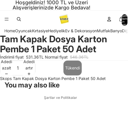
Hoşgeldiniz! 1000 TL ve Üzeri
Alışverişlerinizde Kargo Bedava!
Sepette
toplam
ürün
sayısı: 
Home
Oyuncak
Kırtasiye
Hediyelik
Ev & Dekorasyon
Mutfak
Banyo
Diğ
Tam Kapak Dosya Karton
Görseli
tam
Pembe 1 Paket 50 Adet
Gizlilik politikası
ekranda
Hizmet şartları
aç
İndirimli fiyat
531.36TL
Normal fiyat
546.36TL
Adedi
Adedi
Para iade politikası
azalt
artır
Tükendi
Kargo politikası
Skops Tam Kapak Dosya Karton Pembe 1 Paket 50 Adet
İletişim bilgileri
You may also like
Yasal bildirim
Şartlar ve Politikalar
Gizlilik politikası
Hizmet şartları
Para iade politikası